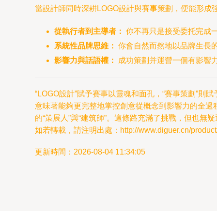
當設計師同時深耕LOGO設計與賽事策劃，便能形成
從執行者到主導者：
你不再只是接受委托完成
系統性品牌思維：
你會自然而然地以品牌生長的
影響力與話語權：
成功策劃并運營一個有影響
“LOGO設計”賦予賽事以靈魂和面孔，“賽事策劃
意味著能夠更完整地掌控創意從概念到影響力的全過
的“策展人”與“建筑師”。這條路充滿了挑戰，但也
如若轉載，請注明出處：http://www.diguer.cn/product/6
更新時間：2026-08-04 11:34:05