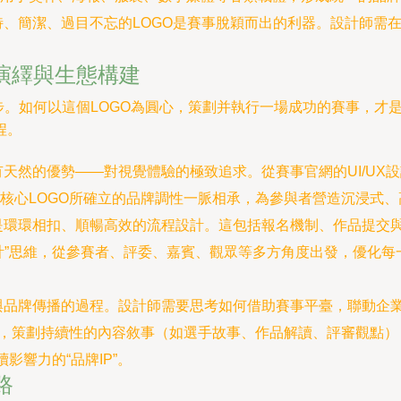
、簡潔、過目不忘的LOGO是賽事脫穎而出的利器。設計師需在
態演繹與生態構建
步。如何以這個LOGO為圓心，策劃并執行一場成功的賽事，才
程。
天然的優勢——對視覺體驗的極致追求。從賽事官網的UI/UX
核心LOGO所確立的品牌調性一脈相承，為參與者營造沉浸式、
是環環相扣、順暢高效的流程設計。這包括報名機制、作品提交
計”思維，從參賽者、評委、嘉賓、觀眾等多方角度出發，優化
與品牌傳播的過程。設計師需要思考如何借助賽事平臺，聯動企
題，策劃持續性的內容敘事（如選手故事、作品解讀、評審觀點
影響力的“品牌IP”。
路