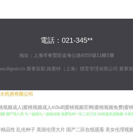
電話：021-345**
地址：上海市奉賢區金海公路6055號11幢5層
w.diguer.cn
賽事策劃
路愛特（上海）體育管理有限公司
賽事
大药房有限公司
|蜜桃视频成人|蜜桃视频成人m3u8|蜜桃视频官网|蜜桃视频免费|
洲色图图 国产第八页 九一超碰九一超碰在线 免费无码一区二区三区 91传媒高清视频 大香
频 九九6热在线观看视频 少妇特黄一区二区三区 国产精品视频二三区 日本成年人在线视
产精品性
乱伦种子
美国伦理大片
国产二区在线观看
美女伦理视