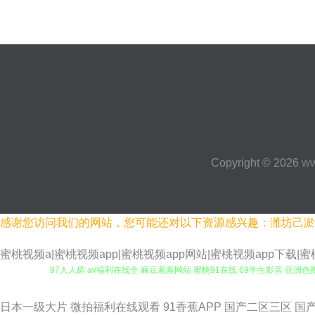
Copyright © 2026
ww
感谢您访问我们的网站，您可能还对以下资源感兴趣：潍坊己淤
蜜桃视频a|蜜桃视频app|蜜桃视频app网站|蜜桃视频app下载
97人人舔 av福利在线全 麻豆羞羞网站 蜜桃91在线 69学生影音 亚
日韩色中文网 91网页版色色 国产自慰 综合亚洲天堂国产 91官网视
日本一级大片
微拍福利在线观看
91香蕉APP
国产二区三区
国