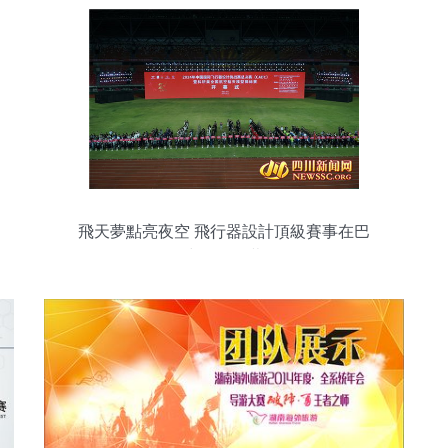
飛天夢點亮夜空 飛行器設計頂級賽事在巴
中拉開帷幕