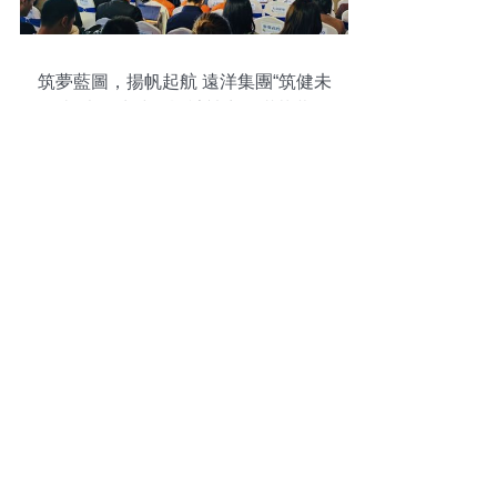
筑夢藍圖，揚帆起航 遠洋集團“筑健未
來”大學生建筑設計競賽圓滿落幕