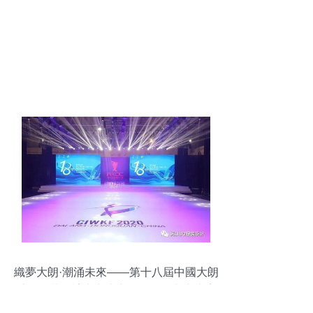
織夢大朗·潮涌未來——第十八屆中國大朗
毛織服裝設計大賽決賽獲獎名單與賽事亮
點全覽