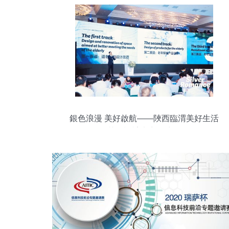
銀色浪漫 美好啟航——陜西臨渭美好生活
示范區設計大賽正式啟動