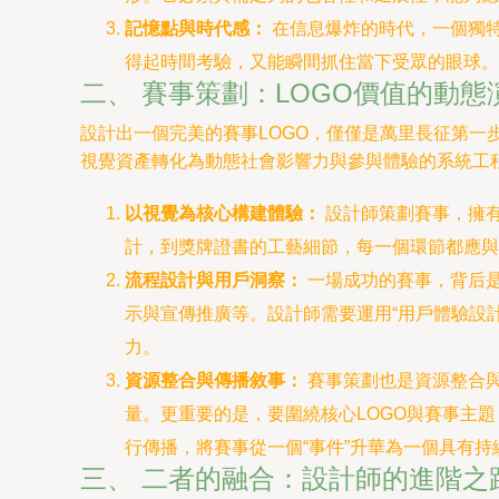
記憶點與時代感：
在信息爆炸的時代，一個獨特
得起時間考驗，又能瞬間抓住當下受眾的眼球。
二、 賽事策劃：LOGO價值的動
設計出一個完美的賽事LOGO，僅僅是萬里長征第一
視覺資產轉化為動態社會影響力與參與體驗的系統工
以視覺為核心構建體驗：
設計師策劃賽事，擁有
計，到獎牌證書的工藝細節，每一個環節都應與
流程設計與用戶洞察：
一場成功的賽事，背后
示與宣傳推廣等。設計師需要運用“用戶體驗設
力。
資源整合與傳播敘事：
賽事策劃也是資源整合
量。更重要的是，要圍繞核心LOGO與賽事主
行傳播，將賽事從一個“事件”升華為一個具有持續
三、 二者的融合：設計師的進階之