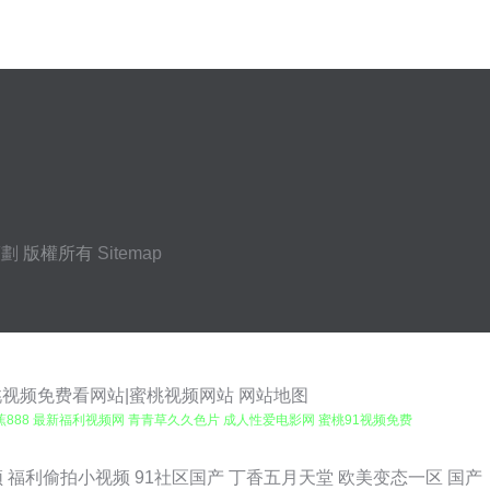
策劃
版權所有
Sitemap
蜜桃视频免费看网站|蜜桃视频网站
网站地图
蕉888 最新福利视频网 青青草久久色片 成人性爱电影网 蜜桃91视频免费
频一区二区三区四区 国产熟女久久精品 欧美性猛交乱大交一区二区 老司机
频
福利偷拍小视频
91社区国产
丁香五月天堂
欧美变态一区
国产