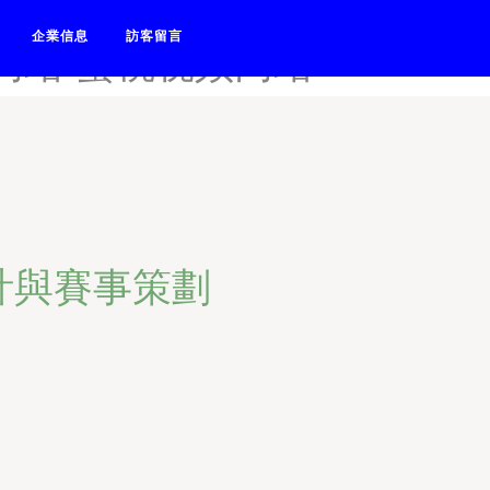
p下载-蜜桃视频成人-蜜桃视频
企業信息
訪客留言
网站-蜜桃视频网站
計與賽事策劃