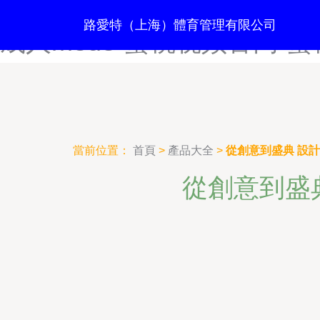
蜜桃视频a-蜜桃视频app-蜜
路愛特（上海）體育管理有限公司
成人m3u8-蜜桃视频官网-
當前位置：
首頁
>
產品大全
>
從創意到盛典 設
從創意到盛